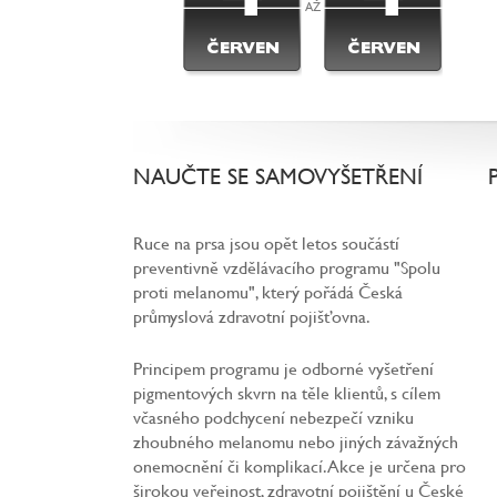
4
4
AŽ
ČERVEN
ČERVEN
NAUČTE SE SAMOVYŠETŘENÍ
Ruce na prsa jsou opět letos součástí
preventivně vzdělávacího programu "Spolu
proti melanomu", který pořádá Česká
průmyslová zdravotní pojišťovna.
Principem programu je odborné vyšetření
pigmentových skvrn na těle klientů, s cílem
včasného podchycení nebezpečí vzniku
zhoubného melanomu nebo jiných závažných
onemocnění či komplikací. Akce je určena pro
širokou veřejnost, zdravotní pojištění u České