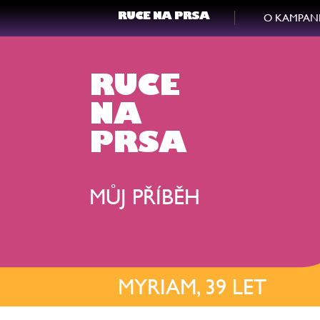
O KAMPAN
RUCE NA PRSA
RUCE
NA
PRSA
MŮJ PŘÍBĚH
MYRIAM, 39 LET