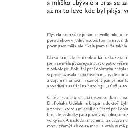
a mlíčko ubývalo a prsa se za
až na to levé kde byl jakýsi v
Myslela jsem si, že je tam zatvrdlé mléko 
porodníkovi v jedné osobě. Ten mi napsal d
pocit jsem měla, ale říkala jsem si, že takhl
Na sonu mi ale paní doktorka řekla, že tam 
jsem se měla jít zaregistrovat o patro výše
z onkologie. Bohužel paní doktorka nebyla
si představovala na takovém místě, ale po
a dojem mi umocnil i samotný pan primář to
a vyndání a zaslání na histologii „ať už je to
Chtěla jsem biopsii a tak jsem se dostala
Dr. Poliaka. Udělali mi biopsii a doktoři byli
a zprávu, kterou mi sdělila s účastí paní do
líto, ale výsledky jsou pozitivní, jedná se
velký šok. A následoval seminář za účasti n
mnou přemýšleli co se mnou a vzala si mě p