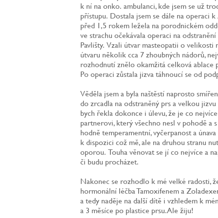
k ní na onko. ambulanci, kde jsem se už tro
přístupu. Dostala jsem se dále na operaci k
před 1,5 rokem ležela na porodnickém odd
ve strachu očekávala operaci na odstraněn
Pavlišty. Vzali útvar masteopatii o velikost
útvaru několik cca 7 zhoubných nádorů, nej
rozhodnutí znělo okamžitá celková ablace p
Po operaci zůstala jizva táhnoucí se od po
Věděla jsem a byla naštěstí naprosto smíře
do zrcadla na odstraněný prs a velkou jizv
bych řekla dokonce i úlevu, že je co nejvíc
partnerovi, který všechno nesl v pohodě a 
hodně temperamentní, vyčerpanost a únava b
k dispozici což mě, ale na druhou stranu nu
oporou. Touha věnovat se jí co nejvíce a n
či budu procházet.
Nakonec se rozhodlo k mé velké radosti, že
hormonální léčba Tamoxifenem a Zoladexe
a tedy naděje na další dítě i vzhledem k m
a 3 měsíce po plastice prsu. Ale žiju!