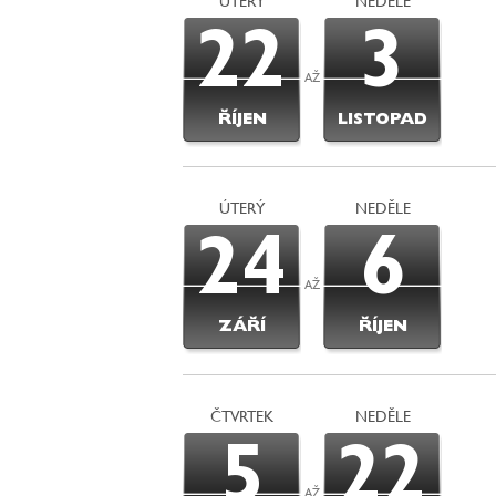
ÚTERÝ
NEDĚLE
22
3
AŽ
ŘÍJEN
LISTOPAD
ÚTERÝ
NEDĚLE
24
6
AŽ
ZÁŘÍ
ŘÍJEN
ČTVRTEK
NEDĚLE
5
22
AŽ