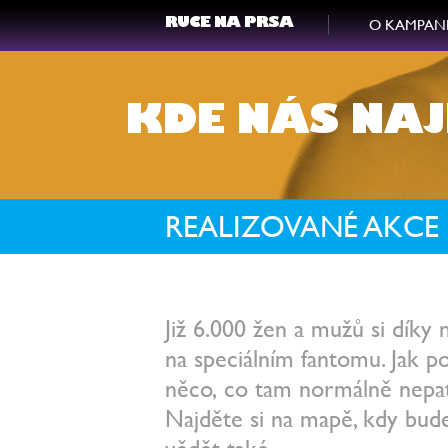
O KAMPAN
RUCE NA PRSA
KDE NÁS NAJ
REALIZOVANÉ AKCE
Již 6.000 žen a mužů si dík
na speciálním fantomu. Jak po
něco, co tam normálně nepat
Najděte si na mapě, kdy bu