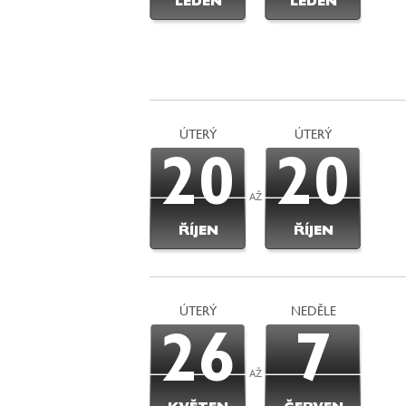
LEDEN
LEDEN
ÚTERÝ
ÚTERÝ
20
20
AŽ
ŘÍJEN
ŘÍJEN
ÚTERÝ
NEDĚLE
26
7
AŽ