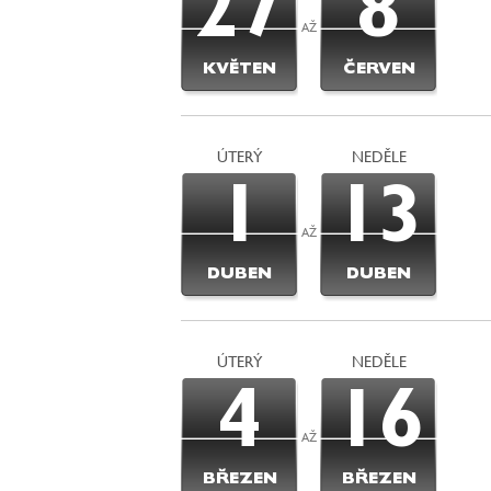
27
8
AŽ
KVĚTEN
ČERVEN
ÚTERÝ
NEDĚLE
1
13
AŽ
DUBEN
DUBEN
ÚTERÝ
NEDĚLE
4
16
AŽ
BŘEZEN
BŘEZEN