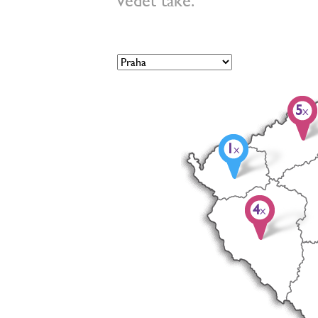
vědět také.
5
X
1
X
4
X