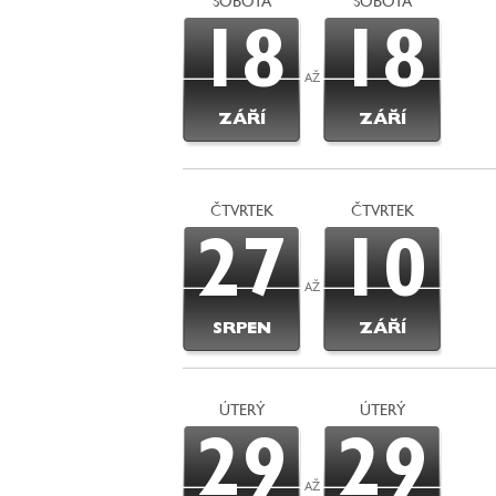
SOBOTA
SOBOTA
18
18
AŽ
ZÁŘÍ
ZÁŘÍ
ČTVRTEK
ČTVRTEK
27
10
AŽ
SRPEN
ZÁŘÍ
ÚTERÝ
ÚTERÝ
29
29
AŽ